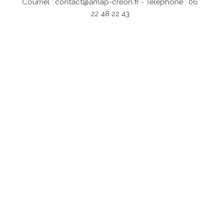
Courriel :
contact@amap-creon.fr
- Téléphone : 06
22 48 22 43