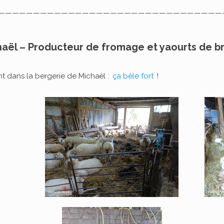
————————————————————————————————
aël – Producteur de fromage et yaourts de b
 dans la bergerie de Michaël :
ça bêle fort
!