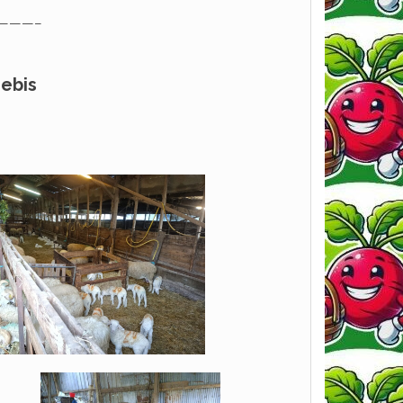
———–
rebis